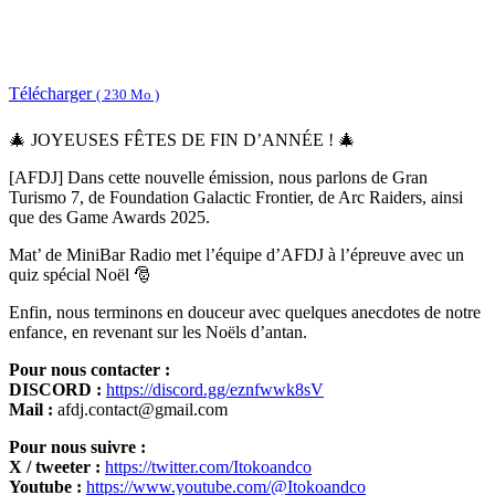
Télécharger
( 230 Mo )
🎄 JOYEUSES FÊTES DE FIN D’ANNÉE ! 🎄
[AFDJ] Dans cette nouvelle émission, nous parlons de Gran
Turismo 7, de Foundation Galactic Frontier, de Arc Raiders, ainsi
que des Game Awards 2025.
Mat’ de MiniBar Radio met l’équipe d’AFDJ à l’épreuve avec un
quiz spécial Noël 🎅
Enfin, nous terminons en douceur avec quelques anecdotes de notre
enfance, en revenant sur les Noëls d’antan.
Pour nous contacter :
DISCORD :
https://discord.gg/eznfwwk8sV
Mail :
afdj.contact@gmail.com
Pour nous suivre :
X / tweeter :
https://twitter.com/Itokoandco
Youtube :
https://www.youtube.com/@Itokoandco