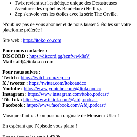
Twix revient sur l'esthétique unique des Désastreuses
Aventures des orphelins Baudelaire (Netflix).
Zep s'envole vers les étoiles avec la série The Orville.
N'oubliez pas de vous abonner et de nous laisser 5 étoiles sur votre
plateforme préférée !
Site web :
https://itoko-co.com
Pour nous contacter :
DISCORD :
https://discord.gg/eznfwwk8sV
Mail :
afdj@itoko-co.com
Pour nous suivre :
Twitch :
https://twitch.com/zep_co
X / tweeter :
https://twitter.com/Itokoandco
Youtube :
https://www.youtube.com/@Itokoandco
Instagram :
https://www.instagram.com/itoko.podcast/
Tik Tok :
https://www.tiktok.com/@afdj.podcast
Facebook :
https://www.facebook.com/Afdj.podcast/
Musique d’intro : Composition originale de Monsieur Ultar !
En espérant que l’épisode vous plaira !