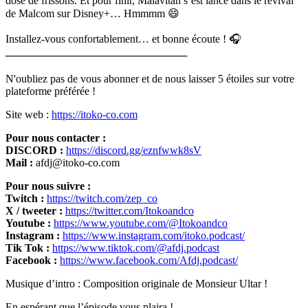
dose de frissons. Et pour finir, Malavitah s’est lancé dans le revival
de Malcom sur Disney+… Hmmmm 😄
Installez-vous confortablement… et bonne écoute ! 🎧
────────────────────────
N'oubliez pas de vous abonner et de nous laisser 5 étoiles sur votre
plateforme préférée !
Site web :
https://itoko-co.com
Pour nous contacter :
DISCORD :
https://discord.gg/eznfwwk8sV
Mail :
afdj@itoko-co.com
Pour nous suivre :
Twitch :
https://twitch.com/zep_co
X / tweeter :
https://twitter.com/Itokoandco
Youtube :
https://www.youtube.com/@Itokoandco
Instagram :
https://www.instagram.com/itoko.podcast/
Tik Tok :
https://www.tiktok.com/@afdj.podcast
Facebook :
https://www.facebook.com/Afdj.podcast/
Musique d’intro : Composition originale de Monsieur Ultar !
En espérant que l’épisode vous plaira !