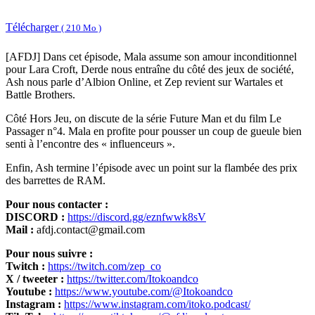
Télécharger
( 210 Mo )
[AFDJ] Dans cet épisode, Mala assume son amour inconditionnel
pour Lara Croft, Derde nous entraîne du côté des jeux de société,
Ash nous parle d’Albion Online, et Zep revient sur Wartales et
Battle Brothers.
Côté Hors Jeu, on discute de la série Future Man et du film Le
Passager n°4. Mala en profite pour pousser un coup de gueule bien
senti à l’encontre des « influenceurs ».
Enfin, Ash termine l’épisode avec un point sur la flambée des prix
des barrettes de RAM.
Pour nous contacter :
DISCORD :
https://discord.gg/eznfwwk8sV
Mail :
afdj.contact@gmail.com
Pour nous suivre :
Twitch :
https://twitch.com/zep_co
X / tweeter :
https://twitter.com/Itokoandco
Youtube :
https://www.youtube.com/@Itokoandco
Instagram :
https://www.instagram.com/itoko.podcast/