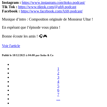
Instagram :
https://www.instagram.com/itoko.podcast/
Tik Tok :
https://www.tiktok.com/@afdj.podcast
Facebook :
https://www.facebook.com/Afdj.podcast/
Musique d’intro : Composition originale de Monsieur Ultar !
En espérant que l’épisode vous plaira !
Bonne écoute les amis ! 🎧🎮
Voir l'article
Publié le
18/12/2025 à 04:00
par
Itoko & Co
1
2
3
4
5
6
7
…