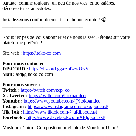
partage, comme toujours, un peu de nos vies, entre galères,
découvertes et anecdotes.
Installez-vous confortablement… et bonne écoute ! 🎧
────────────────────────
N'oubliez pas de vous abonner et de nous laisser 5 étoiles sur votre
plateforme préférée !
Site web :
https://itoko-co.com
Pour nous contacter :
DISCORD :
https://discord.gg/eznfwwk8sV
Mail :
afdj@itoko-co.com
Pour nous suivre :
Twitch :
https://twitch.com/zep_co
X / tweeter :
https://twitter.com/Itokoandco
Youtube :
https://www.youtube.com/@Itokoandco
Instagram :
https://www.instagram.com/itoko.podcast/
Tik Tok :
https://www.tiktok.com/@afdj.podcast
Facebook :
https://www.facebook.com/Afdj.podcast/
Musique d’intro : Composition originale de Monsieur Ultar !